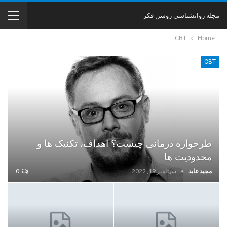
مجله روانشناسی روشن فکر
CBT
Home
CBT
طرحواره درمانی چیست؟ اهداف، تکنیک ها و
محدودیت ها
مجید عابد
سپتامبر 19, 2022
0