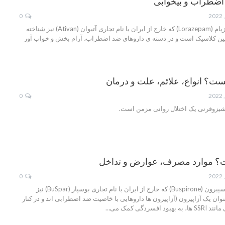
 اضطراب و بیخوابی
0
لورازپام چیست؟ لورازپام (Lorazepam) که خارج از ایران با نام تجاری آتیوان (Ativan) نیز شناخته
پین کلاسیک است و در دسته ی داروهای ضد اضطراب، آرام بخش و خواب آور
ت؟ انواع، علائم، علت و درمان
0
شیزوفرنی یک اختلال روانی مزمن است.
؟ موارد مصرف، عوارض و تداخل
0
بوسپیرون چیست؟ بوسپیرون (Buspirone) که خارج از ایران با نام تجاری بوسپار (BuSpar) نیز
ان یک آزاپیرون (آزاپیرون ها داروهایی با خاصیت ضد اضطرابی اند و در کنار
سردگی کمک می…