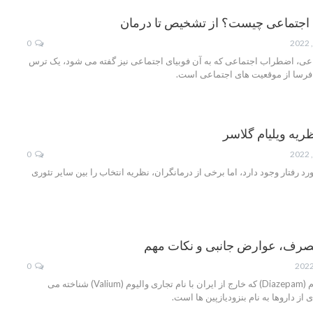
اجتماعی چیست؟ از تشخیص تا درمان
0
عی، اضطراب اجتماعی که به آن فوبیای اجتماعی نیز گفته می شود، یک ترس
رسا از موقعیت های اجتماعی است.
ریه ویلیام گلاسر
0
رد رفتار وجود دارد، اما برخی از درمانگران، نظریه انتخاب را بین سایر تئوری
 مصرف، عوارض جانبی و نکات مهم
0
دیازپام چیست؟ دیازپام (Diazepam) که خارج از ایران با نام تجاری والیوم (Valium) شناخته می
از داروها به نام بنزودیازپین ها است.