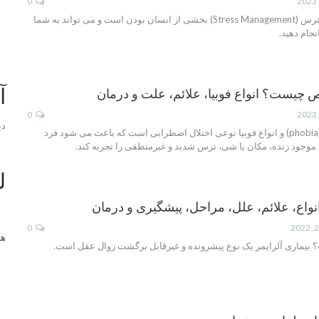
0
استرس و مدیریت استرس (Stress Management) بخشی از انسان بودن است و می تواند به شما
انجام دهید.
آ
اص چیست؟ انواع فوبیا، علائم، علت و درمان
0
دی
فوبیا یا اختلال هراس (phobia) و انواع فوبیا نوعی اختلال اضطرابی است که باعث می شود فرد
وجود زنده، مکان یا شی، ترس شدید و غیرمنطقی را تجربه کند.
ل
انواع، علائم، علل، مراحل، پیشگیری و درمان
0
ها
 بیماری آلزایمر یک نوع پیشرونده و غیرقابل برگشت زوال عقل است.