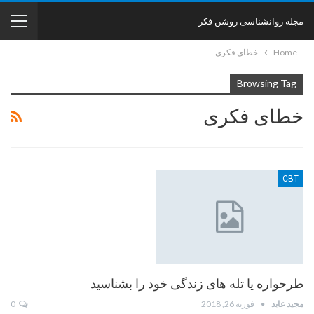
مجله روانشناسی روشن فکر
Home
خطای فکری
Browsing Tag
خطای فکری
CBT
طرحواره یا تله های زندگی خود را بشناسید
مجید عابد
فوریه 26, 2018
0