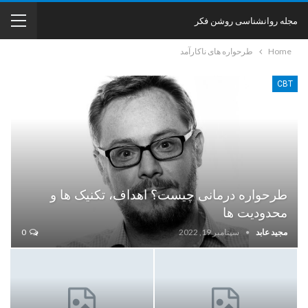
مجله روانشناسی روشن فکر
Home
طرحواره های ناکارآمد
CBT
طرحواره درمانی چیست؟ اهداف، تکنیک ها و
محدودیت ها
مجید عابد
سپتامبر 19, 2022
0