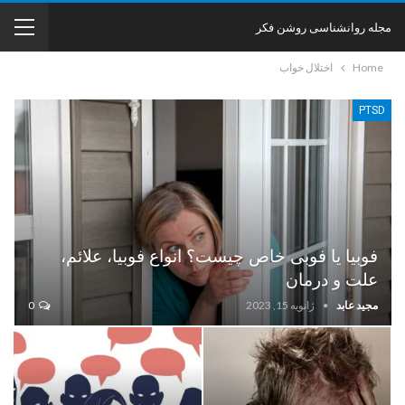
مجله روانشناسی روشن فکر
Home
اختلال خواب
PTSD
فوبیا یا فوبی خاص چیست؟ انواع فوبیا، علائم،
علت و درمان
مجید عابد
ژانویه 15, 2023
0