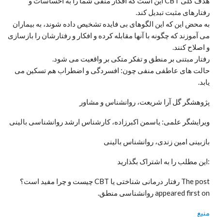
هدف کلی CBT این است که افکار منفی شما را به احساسات و
رفتارهای مثبت تبدیل کند.
به محض این که این الگوهای بی فایده تشخیص داده شوند، به بیماران
می آموزند که چگونه با آنها مقابله کرده و افکار و رفتارشان را بازسازی
و اصلاح کنند.
رفتار مبتنی بر منطق و تفکر متکی بر واقعیت می شود.
حالت های عاطفی منفی چون: افسردگی و اضطراب هم تسکین می
یابد.
پژوهشگر گل آرا شریعت، روانشناس و مشاور
ویرایشگر علمی: یاسمن اکبرزاده، کارشناس ارشد روانشناسی بالینی
بازبینی امین زندی، روانشناس بالینی
:این مطلب را به اشتراک بگذارید
The post رفتار درمانی شناختی یا CBT چیست و چرا مفید است؟
appeared first on روانشناسی منطق.
منبع