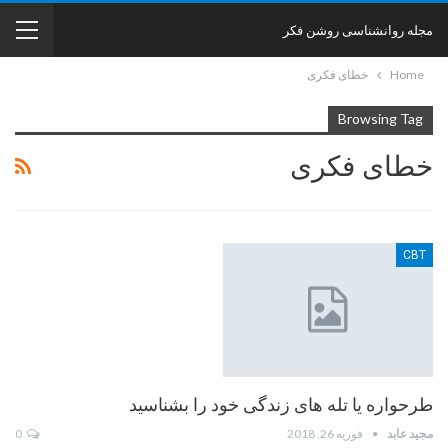
مجله روانشناسی روشن فکر
Home
خطای فکری
Browsing Tag
خطای فکری
CBT
طرحواره یا تله های زندگی خود را بشناسید
مجید عابد
فوریه 26, 2018
0